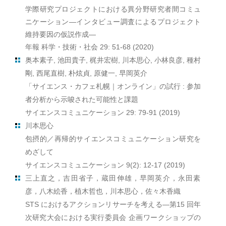
学際研究プロジェクトにおける異分野研究者間コミュ
ニケーション―インタビュー調査によるプロジェクト
維持要因の仮説作成―
年報 科学・技術・社会 29: 51-68 (2020)
奥本素子, 池田貴子, 梶井宏樹, 川本思心, 小林良彦, 種村
剛, 西尾直樹, 朴炫貞, 原健一, 早岡英介
「サイエンス・カフェ札幌｜オンライン」の試行 : 参加
者分析から示唆された可能性と課題
サイエンスコミュニケーション 29: 79-91 (2019)
川本思心
包摂的／再帰的サイエンスコミュニケーション研究を
めざして
サイエンスコミュニケーション 9(2): 12-17 (2019)
三上直之，吉田省子，蔵田伸雄，早岡英介，永田素
彦，八木絵香，植木哲也，川本思心，佐々木香織
STS におけるアクションリサーチを考える—第15 回年
次研究大会における実行委員会 企画ワークショップの