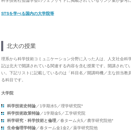
科学技術社会論学会のウェブサイトに掲載されているリンク集が参考
STSを学べる国内の大学院等
北大の授業
理系から科学技術コミュニケーション分野に入った人は、人文社会科
記は北大で開講されている関連する内容を含む授業です。開講されて
い。下記リストに記載しているのは「科目名／開講時機／主な担当教
る科目です。
大学院
科学技術史特論
／1学期水5／理学研究院*
科学技術政策特論
／1学期金5／工学研究院
科学研究・科学技術と倫理
／春ターム火5／農学研究院他*
生命倫理学特論
／春ターム金1金2／薬学研究院他