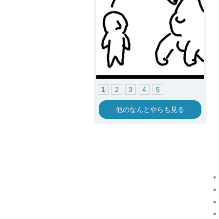
1
2
3
4
5
他のなんとやらも見る