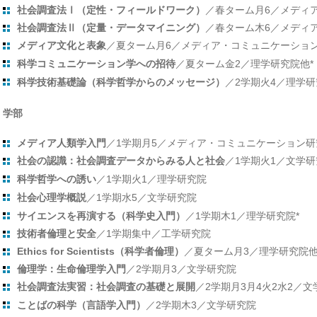
社会調査法Ⅰ（定性・フィールドワーク）
／春ターム月6／メディ
社会調査法Ⅱ（定量・データマイニング）
／春ターム木6／メディ
メディア文化と表象
／夏ターム月6／メディア・コミュニケーショ
科学コミュニケーション学への招待
／夏ターム金2／理学研究院他*
科学技術基礎論（科学哲学からのメッセージ）
／2学期火4／理学研
学部
メディア人類学入門
／1学期月5／メディア・コミュニケーション研
社会の認識：社会調査データからみる人と社会
／1学期火1／文学研
科学哲学への誘い
／1学期火1／理学研究院
社会心理学概説
／1学期水5／文学研究院
サイエンスを再演する（科学史入門）
／1学期木1／理学研究院*
技術者倫理と安全
／1学期集中／工学研究院
Ethics for Scientists（科学者倫理）
／夏ターム月3／理学研究院他
倫理学：生命倫理学入門
／2学期月3／文学研究院
社会調査法実習：社会調査の基礎と展開
／2学期月3月4火2水2／
ことばの科学（言語学入門）
／2学期木3／文学研究院