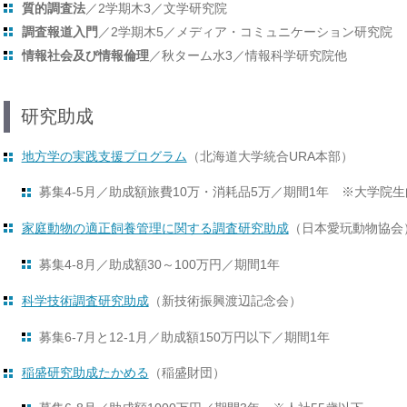
質的調査法
／2学期木3／文学研究院
調査報道入門
／2学期木5／メディア・コミュニケーション研究院
情報社会及び情報倫理
／秋ターム水3／情報科学研究院他
研究助成
地方学の実践支援プログラム
（北海道大学統合URA本部）
募集4-5月／助成額旅費10万・消耗品5万／期間1年 ※大学院
家庭動物の適正飼養管理に関する調査研究助成
（日本愛玩動物協会
募集4-8月／助成額30～100万円／期間1年
科学技術調査研究助成
（新技術振興渡辺記念会）
募集6-7月と12-1月／助成額150万円以下／期間1年
稲盛研究助成たかめる
（稲盛財団）