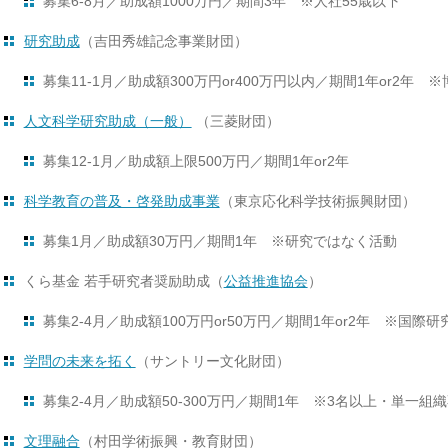
募集6-8月／助成額1000万円／期間3年 ※人社55歳以下
研究助成
（吉田秀雄記念事業財団）
募集11-1月／助成額300万円or400万円以内／期間1年or2年 
人文科学研究助成（一般）
（三菱財団）
募集12-1月／助成額上限500万円／期間1年or2年
科学教育の普及・啓発助成事業
（東京応化科学技術振興財団）
募集1月／助成額30万円／期間1年 ※研究ではなく活動
くら基⾦ 若⼿
研究
者奨励
助成（
公益推進協会
）
募集2-4月／助成額100万円or50万円／期間1年or2年 ※国際
学問の未来を拓く
（サントリー文化財団）
募集2-4月／助成額50-300万円／期間1年 ※3名以上・単一組
文理融合
（村田学術振興・教育財団）