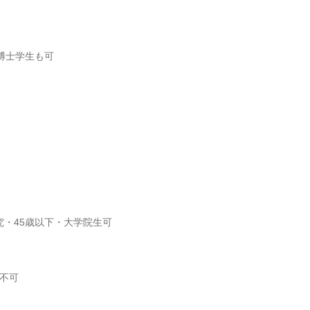
※博士学生も可
研究・45歳以下・大学院生可
織不可