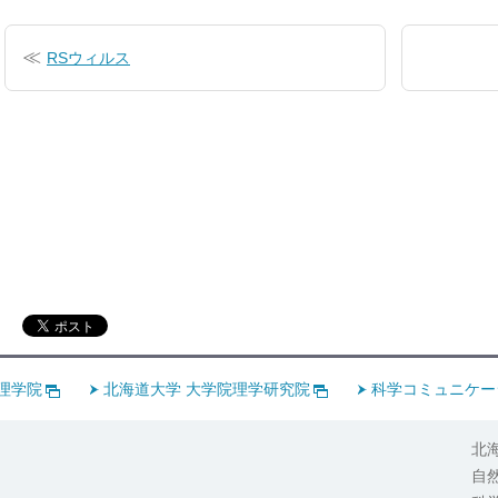
稿
RSウィルス
ナ
ビ
ゲ
ー
シ
ョ
ン
理学院
北海道大学 大学院理学研究院
科学コミュニケー
北
自