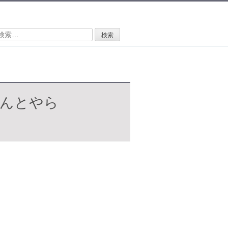
検
:
なんとやら