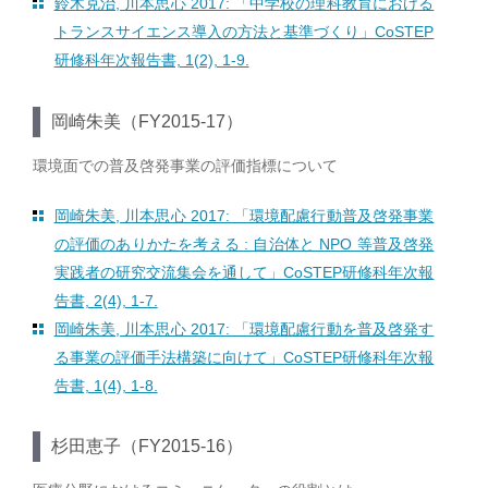
鈴木克治, 川本思心 2017: 「中学校の理科教育における
トランスサイエンス導入の方法と基準づくり」CoSTEP
研修科年次報告書, 1(2), 1-9.
岡崎朱美（FY2015-17）
環境面での普及啓発事業の評価指標について
岡崎朱美, 川本思心 2017: 「環境配慮行動普及啓発事業
の評価のありかたを考える : 自治体と NPO 等普及啓発
実践者の研究交流集会を通して」CoSTEP研修科年次報
告書, 2(4), 1-7.
岡崎朱美, 川本思心 2017: 「環境配慮行動を普及啓発す
る事業の評価手法構築に向けて」CoSTEP研修科年次報
告書, 1(4), 1-8.
杉田恵子（FY2015-16）