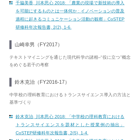
千脇美香, 川本思心 2018: 「農業の現場で新技術の導入
を可能にするものとは一体何か : イノベーションの普及
過程に起きるコミュニケーション活動の観察」CoSTEP
研修科年次報告書, 2(2), 1-6.
山崎幸男（FY2017）
テキストマイニングを通じた現代科学の諸相–“役に立つ”概念
をめぐる若干の考察
鈴木克治（FY2016-17）
中学校の理科教育におけるトランスサイエンス導入の方法と
基準づくり
鈴木克治, 川本思心 2018: 「中学校の理科教育における
トランスサイエンスを題材とした授業例の抽出」
CoSTEP研修科年次報告書, 2(5), 1-4.