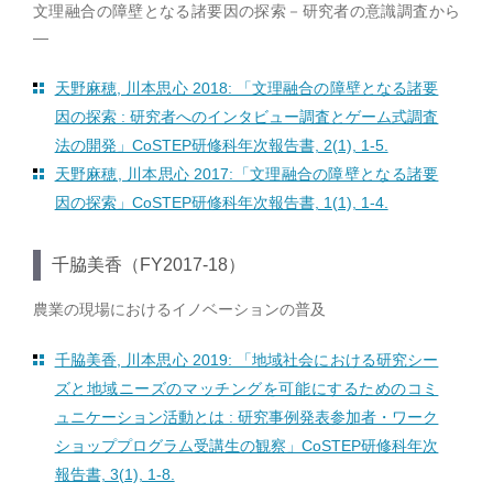
文理融合の障壁となる諸要因の探索－研究者の意識調査から
―
天野麻穂, 川本思心 2018: 「文理融合の障壁となる諸要
因の探索 : 研究者へのインタビュー調査とゲーム式調査
法の開発」CoSTEP研修科年次報告書, 2(1), 1-5.
天野麻穂, 川本思心 2017:「文理融合の障壁となる諸要
因の探索」CoSTEP研修科年次報告書, 1(1), 1-4.
千脇美香（FY2017-18）
農業の現場におけるイノベーションの普及
千脇美香, 川本思心 2019: 「地域社会における研究シー
ズと地域ニーズのマッチングを可能にするためのコミ
ュニケーション活動とは : 研究事例発表参加者・ワーク
ショッププログラム受講生の観察」CoSTEP研修科年次
報告書, 3(1), 1-8.