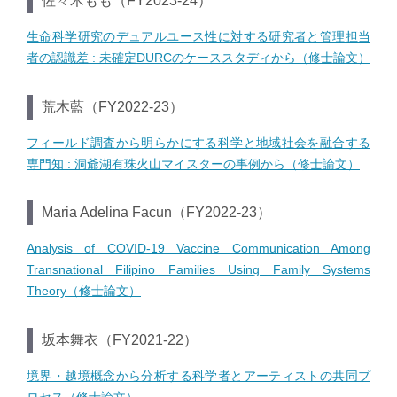
佐々木もも（FY2023-24）
生命科学研究のデュアルユース性に対する研究者と管理担当
者の認識差 : 未確定DURCのケーススタディから（修士論文）
荒木藍（FY2022-23）
フィールド調査から明らかにする科学と地域社会を融合する
専門知 : 洞爺湖有珠火山マイスターの事例から（修士論文）
Maria Adelina Facun（FY2022-23）
Analysis of COVID-19 Vaccine Communication Among
Transnational Filipino Families Using Family Systems
Theory（修士論文）
坂本舞衣（FY2021-22）
境界・越境概念から分析する科学者とアーティストの共同プ
ロセス（修士論文）