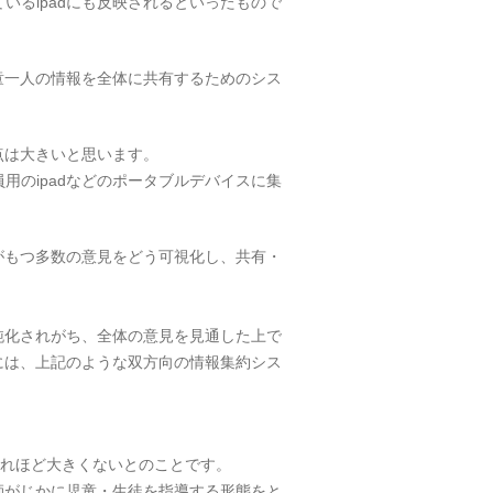
いるipadにも反映されるといったもので
童一人の情報を全体に共有するためのシス
点は大きいと思います。
用のipadなどのポータブルデバイスに集
がもつ多数の意見をどう可視化し、共有・
純化されがち、全体の意見を見通した上で
には、上記のような双方向の情報集約シス
。
それほど大きくないとのことです。
師がじかに児童・生徒を指導する形態をと