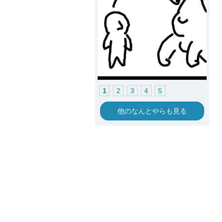
1
2
3
4
5
他のなんとやらも見る