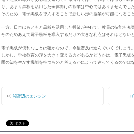
り、あまり黒板を活用した全体向けの授業は中心ではありませんでし
そのため、電子黒板を導入することで新しい形の授業が可能になるこ
一方、日本はもともと黒板を活用した授業が中心で、教員の技能も充
そのためあえて電子黒板を導入するだけの大きな利点はそれほどない
電子黒板が便利なことは確かなので、今後普及は進んでいくでしょう
しかし、学校教育の形を大きく変える力があるかどうかは、電子黒板
団の知を生かす機能を持つものと考えるかによって違ってくるのでは
投
稿
淵野辺のエンジン
ｺ
ナ
ビ
ゲ
ー