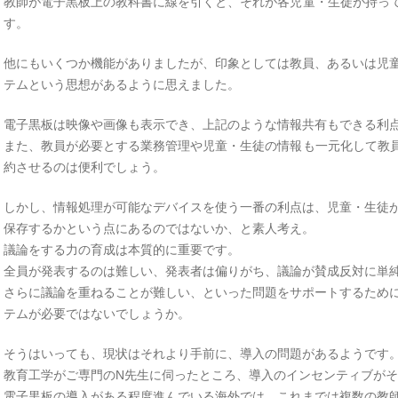
教師が電子黒板上の教科書に線を引くと、それが各児童・生徒が持って
す。
他にもいくつか機能がありましたが、印象としては教員、あるいは児
テムという思想があるように思えました。
電子黒板は映像や画像も表示でき、上記のような情報共有もできる利
また、教員が必要とする業務管理や児童・生徒の情報も一元化して教員
約させるのは便利でしょう。
しかし、情報処理が可能なデバイスを使う一番の利点は、児童・生徒
保存するかという点にあるのではないか、と素人考え。
議論をする力の育成は本質的に重要です。
全員が発表するのは難しい、発表者は偏りがち、議論が賛成反対に単
さらに議論を重ねることが難しい、といった問題をサポートするため
テムが必要ではないでしょうか。
そうはいっても、現状はそれより手前に、導入の問題があるようです
教育工学がご専門のN先生に伺ったところ、導入のインセンティブが
電子黒板の導入がある程度進んでいる海外では、これまでは複数の教