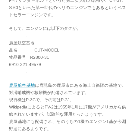
P-47サンダーボルトといった第二次大戦の名機や、CH-37、
S-60といった第一世代のヘリのエンジンでもあるというベス
トセラーエンジンです。
そして、エンジンには以下のタグが。
————-
鹿屋航空基地
品名 CUT-MODEL
物品番号 R2800-31
6910-321-49579
————-
鹿屋航空基地
は鹿児島の鹿屋市にある海上自衛隊の基地で、
対潜哨戒機や救難機が配備されています。
現行機はP-3Cで、その前はP-2J。
WikipediaによるとPV-2は1955年1月に17機がアメリカから供
給されていますが、試験的な運用だったようです。
鹿屋基地にも配備され、そのうちの1機のエンジン1基が今淵
野辺にあるようです。