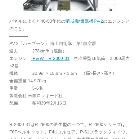
パネルによると40-50年代の
哨戒機/爆撃機PV-2
のエンジンと
のこと。
————-
PV-2「ハープーン」 海上自衛隊 第1航空群
速力 278km/h（巡航）
エンジン
P＆W R-2800-31
空冷星型18気筒 2,000馬力
×2基
機体 22.9m × 15.9m × 3.5m （幅×長さ×高さ）
全備重量 14.970kg
重量 5-6名
製造会社 米国ロッキード社
配備 昭和30年2月16日
————-
R-2800-31はR-2800の派生型の一つで、R-2800シリーズは、
F6Fヘルキャット、F4Uコルセア、P-61ブラックウィドウ、