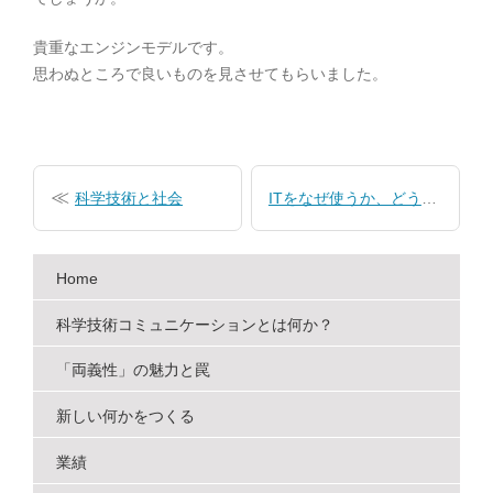
貴重なエンジンモデルです。
思わぬところで良いものを見させてもらいました。
投
稿
科学技術と社会
ITをなぜ使うか、どう使うか
ナ
ビ
Home
ゲ
ー
科学技術コミュニケーションとは何か？
シ
「両義性」の魅力と罠
ョ
新しい何かをつくる
ン
業績