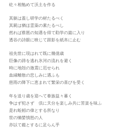
矻々相勉めて沃土を作る
其躯は蓋し研学の材たるべく
其屍は猶ほ霊薬の素たるべし
然れば蔡邕の知遇を得て勸学の篇に入り
透谷の詩眼に映じて跟影を紙帛に止む
祖先世に現はれて既に幾億歳
巨像の蹄を逃れ氷河の流れを避く
時に地殻の激震に厄せられ
血縁離散の悲しみに遇ふも
慈雨の降下に恵まれて繁栄の喜びを受く
年を送り歳を迎へて眷族益々蕃く
争はず犯さず 倶に天分を楽しみ共に苦楽を味ふ
是れ蚯蚓の偉とする所なり
世の懶婪憤怒の人
亦以て鑑とするに足らん乎