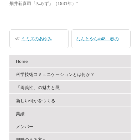
畑井新喜司『みみず』（1931年）”
投
稿
ミミズのあゆみ
なんとやら#48 春のなんとやら
ナ
ビ
Home
ゲ
ー
科学技術コミュニケーションとは何か？
シ
「両義性」の魅力と罠
ョ
新しい何かをつくる
ン
業績
メンバー
興味のある方へ