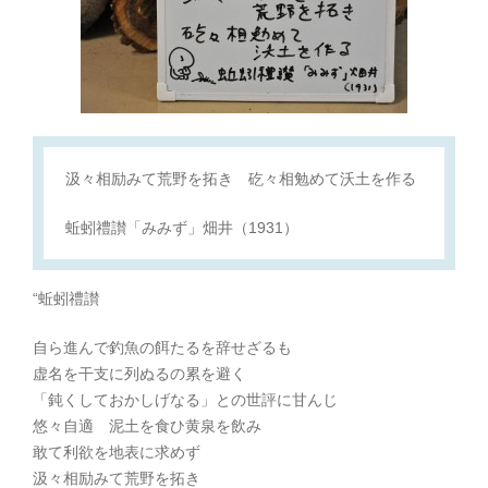
汲々相励みて荒野を拓き 矻々相勉めて沃土を作る
蚯蚓禮讃「みみず」畑井（1931）
“蚯蚓禮讃
自ら進んで釣魚の餌たるを辞せざるも
虚名を干支に列ぬるの累を避く
「鈍くしておかしげなる」との世評に甘んじ
悠々自適 泥土を食ひ黄泉を飲み
敢て利欲を地表に求めず
汲々相励みて荒野を拓き