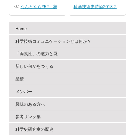
なんとやら#52 忘れたころになんとやら
科学技術史特論2018-2 デュアルユース概論
ナ
ビ
Home
ゲ
ー
科学技術コミュニケーションとは何か？
シ
「両義性」の魅力と罠
ョ
新しい何かをつくる
ン
業績
メンバー
興味のある方へ
参考リンク集
科学史研究室の歴史