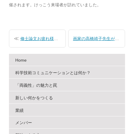
催されます。けっこう来場者が訪れていました。
投
稿
修士論文お疲れ様会を開催
画家の高橋靖子先生が図書室を来訪
ナ
ビ
Home
ゲ
ー
科学技術コミュニケーションとは何か？
シ
「両義性」の魅力と罠
ョ
新しい何かをつくる
ン
業績
メンバー