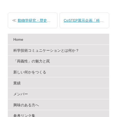
投
稿
動物学研究・歴史・社会【集中講義：自然史科学特別講義IV】
CoSTEP展示企画「科学をあるく」に協力
ナ
ビ
Home
ゲ
ー
科学技術コミュニケーションとは何か？
シ
「両義性」の魅力と罠
ョ
新しい何かをつくる
ン
業績
メンバー
興味のある方へ
参考リンク集