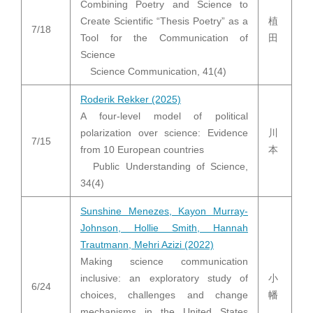
Combining Poetry and Science to
Create Scientific “Thesis Poetry” as a
植
7/18
Tool for the Communication of
田
Science
Science Communication, 41(4)
Roderik Rekker (2025)
A four-level model of political
polarization over science: Evidence
川
7/15
from 10 European countries
本
Public Understanding of Science,
34(4)
Sunshine Menezes, Kayon Murray-
Johnson, Hollie Smith, Hannah
Trautmann, Mehri Azizi (2022)
Making science communication
inclusive: an exploratory study of
小
6/24
choices, challenges and change
幡
mechanisms in the United States