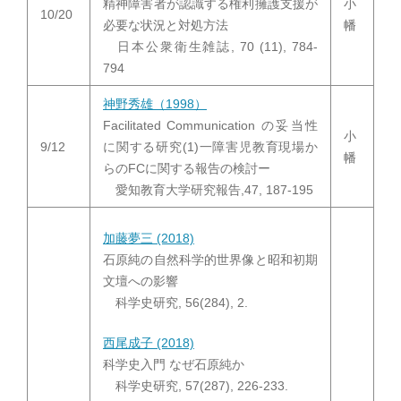
精神障害者が認識する権利擁護支援が
小
10/20
必要な状況と対処方法
幡
日本公衆衛生雑誌, 70 (11), 784-
794
神野秀雄（1998）
Facilitated Communication の妥当性
小
9/12
に関する研究(1)一障害児教育現場か
幡
らのFCに関する報告の検討ー
愛知教育大学研究報告,47, 187-195
加藤夢三 (2018)
石原純の自然科学的世界像と昭和初期
文壇への影響
科学史研究, 56(284), 2.
西尾成子 (2018)
科学史入門 なぜ石原純か
科学史研究, 57(287), 226-233.