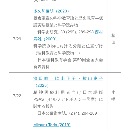
多久和俊明（2020）
板倉聖宣の科学教育論と歴史教育―仮
説実験授業と科学読み物
科学史研究, 59 (295), 289-298
西村
植
7/29
寿雄（2000）
田
科学読み物における分類と位置づけ
（理科教育と科学読物１）
日本理科教育学会 第50回全国大会
発表資料
濱田唯・陰山正子・横山惠子
（2025）
精神医療利用者向け日本語版
小
7/22
PSAS（セルフアドボカシー尺度）に
幡
関する報告
日本公衆衛生誌, 72 (4), 284-289
Mitsuru Tada (2019)