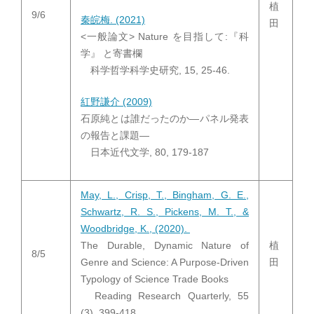
植
9/6
秦皖梅. (2021)
田
<一般論文> Nature を目指して:『科
学』 と寄書欄
科学哲学科学史研究, 15, 25-46.
紅野謙介 (2009)
石原純とは誰だったのか—パネル発表
の報告と課題—
日本近代文学, 80, 179-187
May, L., Crisp, T., Bingham, G. E.,
Schwartz, R. S., Pickens, M. T., &
Woodbridge, K., (2020).
The Durable, Dynamic Nature of
植
8/5
Genre and Science: A Purpose‐Driven
田
Typology of Science Trade Books
Reading Research Quarterly, 55
(3), 399-418