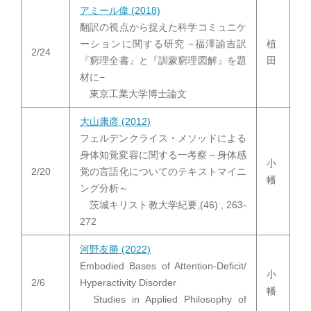
アミール偉 (2018)
翻訳の視点から捉えた科学コミュニケ
ーションに関する研究 −福澤諭吉訳
植
2/24
『窮理全書』と『訓蒙窮理図解』を題
田
材に−
東京工業大学博士論文
大山康彦 (2012)
フェルデンクライス・
メソッドによる
身体知覚変容に関する一考察～
身体感
小
2/20
覚の言語化についてのテキストマイニ
幡
ング分析～
茨城キリスト教大学紀要,(46) , 263-
272
河野友勝 (2022)
Embodied Bases of Attention-Deficit/
小
2/6
Hyperactivity Disorder
幡
Studies in Applied Philosophy of