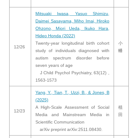
Mitsuaki Iwasa, Yasuo Shimizu,
Daimei Sasayama, Miho Imai, Hiroko
Ohzono, Miori Ueda, Ikuko Hara,
Hideo Honda (2022)
Twenty-year longitudinal birth cohort
小
12/26
study of individuals diagnosed with
幡
autism spectrum disorder before
seven years of age
J Child Psychol Psychiatry, 63(12) ,
1563-1573
Yang, Y., Tian, T., Uzzi, B., & Jones, B
(2025)
A High-Scale Assessment of Social
植
12/23
Media and Mainstream Media in
田
Scientific Communication
arXiv preprint arXiv:2511.08430.