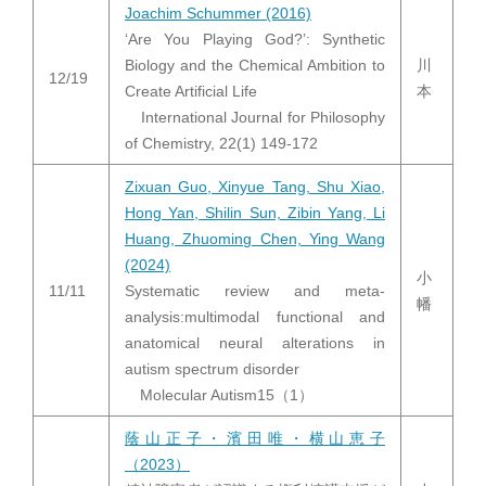
Joachim Schummer (2016)
‘Are You Playing God?’: Synthetic
Biology and the Chemical Ambition to
川
12/19
Create Artificial Life
本
International Journal for Philosophy
of Chemistry, 22(1) 149-172
Zixuan Guo, Xinyue Tang, Shu Xiao,
Hong Yan, Shilin Sun, Zibin Yang, Li
Huang, Zhuoming Chen, Ying Wang
(2024)
小
11/11
Systematic review and meta-
幡
analysis:multimodal functional and
anatomical neural alterations in
autism spectrum disorder
Molecular Autism15（1）
蔭山正子・濱田唯・横山恵子
（2023）