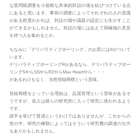
な質問紙調査を小規模な具体的対話の場を結びつけている点
にあると思います。事前の調査によってそれぞれの人の意識
がある程度わかれば、対話の場や議題の設定にも生かすこと
ができるかもしれません。対話の場にはあえて両極端の意見
を持つ人を集めるとか。
ちなみに「デリバラティブポーリング」のお尻には®がついて
います。
デリバラティブポーリングRがあるなら、デリバラティブポー
リングSやらSSやらR2やらMax Heartやら・・・
があるわけもなく、当然登録商標という意味。
登録商標をとっている理由は、品質管理という意味があるそ
うですが、収入は彼らの研究所に入って研究に使われるよう
です。
諸手を挙げて賛成というわけではありませんが、これからの
世の中、研究の種類によってはそういう研究費の調達の仕方
もありかもしれません。