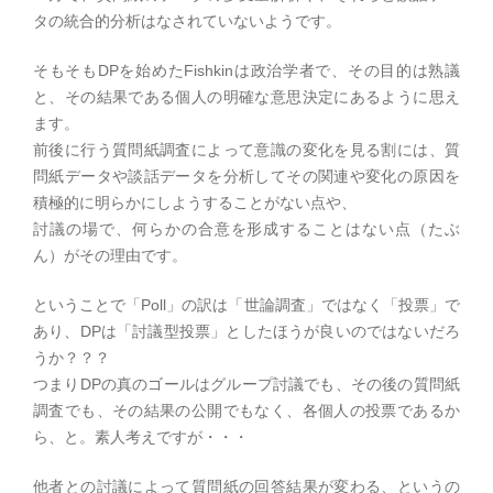
タの統合的分析はなされていないようです。
そもそもDPを始めたFishkinは政治学者で、その目的は熟議
と、その結果である個人の明確な意思決定にあるように思え
ます。
前後に行う質問紙調査によって意識の変化を見る割には、質
問紙データや談話データを分析してその関連や変化の原因を
積極的に明らかにしようすることがない点や、
討議の場で、何らかの合意を形成することはない点（たぶ
ん）がその理由です。
ということで「Poll」の訳は「世論調査」ではなく「投票」で
あり、DPは「討議型投票」としたほうが良いのではないだろ
うか？？？
つまりDPの真のゴールはグループ討議でも、その後の質問紙
調査でも、その結果の公開でもなく、各個人の投票であるか
ら、と。素人考えですが・・・
他者との討議によって質問紙の回答結果が変わる、というの