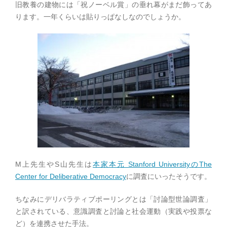
旧教養の建物には「祝ノーベル賞」の垂れ幕がまだ飾ってあ
ります。一年くらいは貼りっぱなしなのでしょうか。
M上先生やS山先生は
本家本元 Stanford UniversityのThe
Center for Deliberative Democracy
に調査にいったそうです。
ちなみにデリバラティブポーリングとは「討論型世論調査」
と訳されている、意識調査と討論と社会運動（実践や投票な
ど）を連携させた手法。