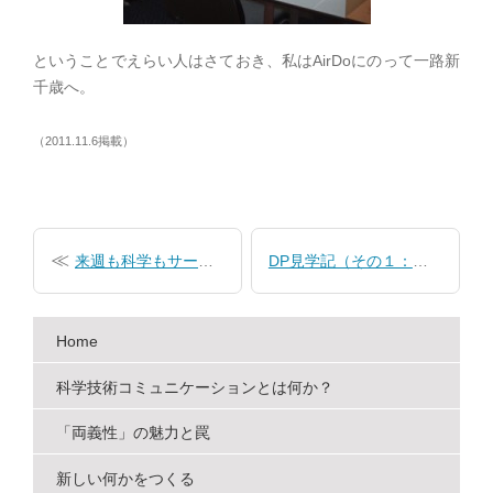
ということでえらい人はさておき、私はAirDoにのって一路新
千歳へ。
（2011.11.6掲載）
投
稿
来週も科学もサービスサービスゥ！
DP見学記（その１：モデレーター研修
ナ
ビ
Home
ゲ
ー
科学技術コミュニケーションとは何か？
シ
「両義性」の魅力と罠
ョ
新しい何かをつくる