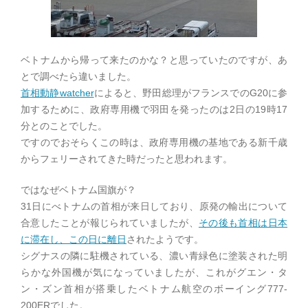
ベトナムから帰って来たのかな？と思っていたのですが、あ
とで調べたら違いました。
首相動静watcher
によると、野田総理がフランスでのG20に参
加するために、政府専用機で羽田を発ったのは2日の19時17
分とのことでした。
ですのでおそらくこの時は、政府専用機の基地である新千歳
からフェリーされてきた時だったと思われます。
ではなぜベトナム国旗が？
31日にべトナムの首相が来日しており、原発の輸出について
合意したことが報じられていましたが、
その後も首相は日本
に滞在し、この日に離日
されたようです。
シグナスの隣に駐機されている、濃い青緑色に塗装された明
らかな外国機が気になっていましたが、これがグエン・タ
ン・ズン首相が搭乗したベトナム航空のボーイング777-
200ERでした。