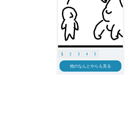
1
2
3
4
5
他のなんとやらも見る