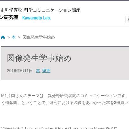
索
本
図像発生学事始め
図像発生学事始め
2019年6月1日
本
,
研究
M1片岡さんのテーマは、異分野研究者間のコミュニケーションです
く概念図。ということで、研究における図像をあつかった本を3冊買い
“Objectivity”,
Lorraine Daston & Peter Galison,
Zone Books
(2010)