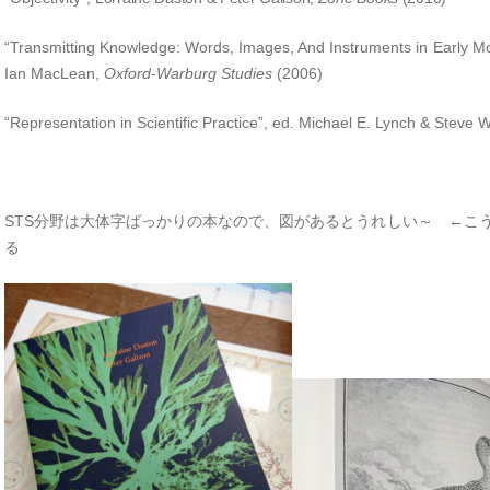
“Transmitting Knowledge: Words, Images, And Instruments in Early 
Ian MacLean,
Oxford-Warburg Studies
(2006)
“Representation in Scientific Practice”, ed. Michael E. Lynch & Steve
STS分野は大体字ばっかりの本なので、図があるとうれしい～ ←こ
る