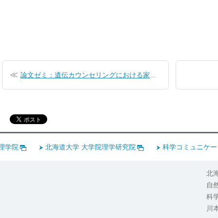
投
稿
論文ゼミ：遺伝カウンセリングにおける家系図作成
ナ
ビ
ゲ
ー
理学院
北海道大学 大学院理学研究院
科学コミュニケー
シ
ョ
北
ン
自
科
川