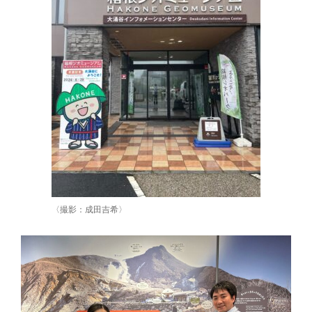
〈撮影：成田吉希〉