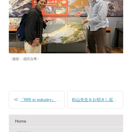
〈撮影：成田吉希〉
投
稿
『RRI in industry』2024年度科学技術史特論
杉山先生をお招きし拡大ゼミを開催
ナ
ビ
Home
ゲ