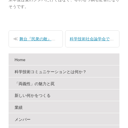
そうです。
投
稿
舞台『民衆の敵』を観劇
科学技術社会論学会で発表
ナ
ビ
Home
ゲ
ー
科学技術コミュニケーションとは何か？
シ
「両義性」の魅力と罠
ョ
新しい何かをつくる
ン
業績
メンバー