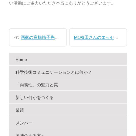
い活動にご協力いただき本当にありがとうございます。
投
稿
画家の高橋靖子先生が図書室を来訪
M1植田さんのエッセイ、『窮理』に掲載
ナ
ビ
Home
ゲ
ー
科学技術コミュニケーションとは何か？
シ
「両義性」の魅力と罠
ョ
新しい何かをつくる
ン
業績
メンバー
興味のある方へ