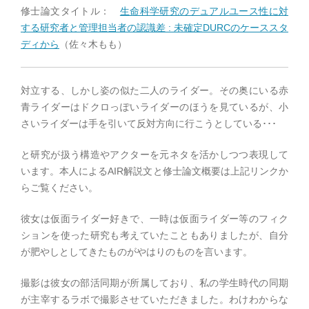
修士論文タイトル：
生命科学研究のデュアルユース性に対
する研究者と管理担当者の認識差 : 未確定DURCのケーススタ
ディから
（佐々木もも）
対立する、しかし姿の似た二人のライダー。その奥にいる赤
青ライダーはドクロっぽいライダーのほうを見ているが、小
さいライダーは手を引いて反対方向に行こうとしている･･･
と研究が扱う構造やアクターを元ネタを活かしつつ表現して
います。本人によるAIR解説文と修士論文概要は上記リンクか
らご覧ください。
彼女は仮面ライダー好きで、一時は仮面ライダー等のフィク
ションを使った研究も考えていたこともありましたが、自分
が肥やしとしてきたものがやはりのものを言います。
撮影は彼女の部活同期が所属しており、私の学生時代の同期
が主宰するラボで撮影させていただきました。わけわからな