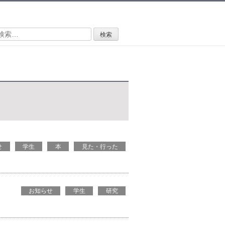
検
:
せ
学生
本
見た・行った
お知らせ
学生
研究