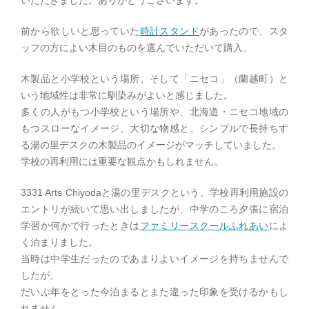
いただきました。ありがとうございます。
前から欲しいと思っていた
時計スタンド
があったので、スタ
ッフの方によい木目のものを選んでいただいて購入。
木製品と小学校という場所、そして「ニセコ」（蘭越町）と
いう地域性は非常に馴染みがよいと感じました。
多くの人がもつ小学校という場所や、北海道・ニセコ地域の
もつスローなイメージ、大切な物感と、シンプルで長持ちす
る湯の里デスクの木製品のイメージがマッチしていました。
学校の再利用には重要な観点かもしれません。
3331 Arts Chiyodaと湯の里デスクという、学校再利用施設の
エントリが続いて思い出しましたが、中学のころ夕張に宿泊
学習か何かで行ったときは
ファミリースクールふれあい
によ
く泊まりました。
当時は中学生だったのであまりよいイメージを持ちませんで
したが、
だいぶ年をとった今泊まるとまた違った印象を受けるかもし
れません。