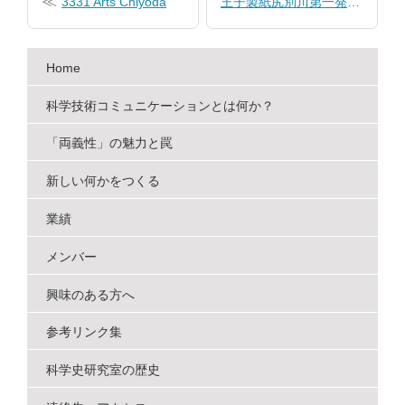
3331 Arts Chiyoda
王子製紙尻別川第一発電所
ナ
ビ
Home
ゲ
ー
科学技術コミュニケーションとは何か？
シ
「両義性」の魅力と罠
ョ
新しい何かをつくる
ン
業績
メンバー
興味のある方へ
参考リンク集
科学史研究室の歴史