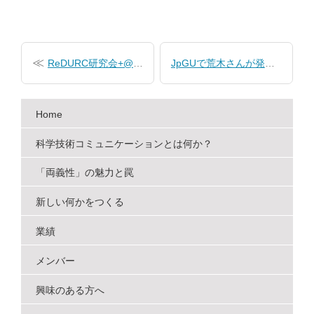
投
稿
ReDURC研究会+@札幌
JpGUで荒木さんが発表
ナ
ビ
Home
ゲ
ー
科学技術コミュニケーションとは何か？
シ
「両義性」の魅力と罠
ョ
新しい何かをつくる
ン
業績
メンバー
興味のある方へ