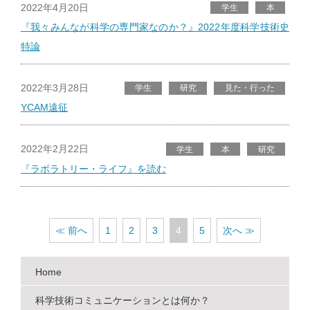
2022年4月20日
学生
本
『我々みんなが科学の専門家なのか？』2022年度科学技術史
特論
2022年3月28日
学生
研究
見た・行った
YCAM遠征
2022年2月22日
学生
本
研究
『ラボラトリー・ライフ』を読む
≪ 前へ
1
2
3
4
5
次へ ≫
Home
科学技術コミュニケーションとは何か？