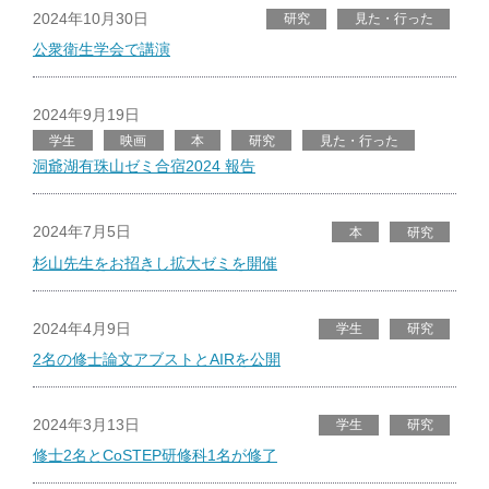
2024年10月30日
研究
見た・行った
公衆衛生学会で講演
2024年9月19日
学生
映画
本
研究
見た・行った
洞爺湖有珠山ゼミ合宿2024 報告
2024年7月5日
本
研究
杉山先生をお招きし拡大ゼミを開催
2024年4月9日
学生
研究
2名の修士論文アブストとAIRを公開
2024年3月13日
学生
研究
修士2名とCoSTEP研修科1名が修了