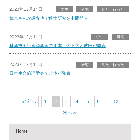
2023年12月14日
学生
研究
見た・行った
荒木さんが調査地で修士研究を中間発表
2023年12月11日
学生
研究
科学技術社会論学会で川本・佐々木と成田が発表
2023年12月11日
研究
見た・行った
日本生命倫理学会で川本が発表
≪ 前へ
1
2
3
4
5
6
…
12
次へ ≫
Home